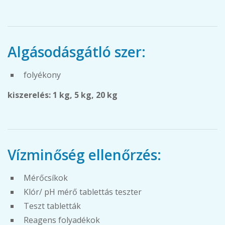
Algásodásgátló szer:
folyékony
kiszerelés: 1 kg, 5 kg, 20 kg
Vízminőség ellenőrzés:
Mérőcsíkok
Klór/ pH mérő tablettás teszter
Teszt tabletták
Reagens folyadékok