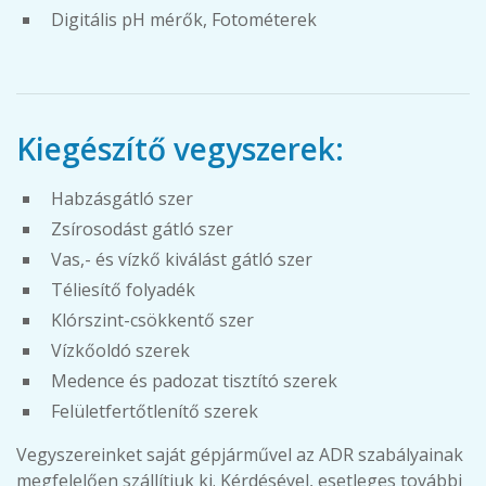
Digitális pH mérők, Fotométerek
Kiegészítő vegyszerek:
Habzásgátló szer
Zsírosodást gátló szer
Vas,- és vízkő kiválást gátló szer
Téliesítő folyadék
Klórszint-csökkentő szer
Vízkőoldó szerek
Medence és padozat tisztító szerek
Felületfertőtlenítő szerek
Vegyszereinket saját gépjárművel az ADR szabályainak
megfelelően szállítjuk ki. Kérdésével, esetleges további