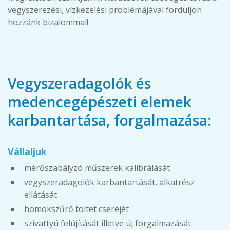
vegyszerezési, vízkezelési problémájával forduljon
hozzánk bizalommal!
Vegyszeradagolók és
medencegépészeti elemek
karbantartása, forgalmazása:
Vállaljuk
mérőszabályzó műszerek kalibrálását
vegyszeradagolók karbantartását, alkatrész
ellátását
homokszűrő töltet cseréjét
szivattyú felújítását illetve új forgalmazását